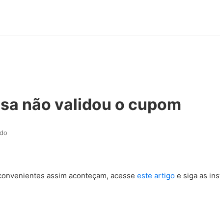
sa não validou o cupom
ado
nconvenientes assim aconteçam, acesse
este artigo
e siga as in
.